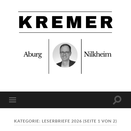
Feine
Leserbriefe
für
Aschaffenburg!
Suchfe
Mobile-
ein-/a
Menü
ein-/ausblenden
KATEGORIE:
LESERBRIEFE 2026
(SEITE 1 VON 2)