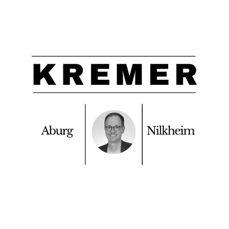
Feine
Leserbriefe
für
Aschaffenburg!