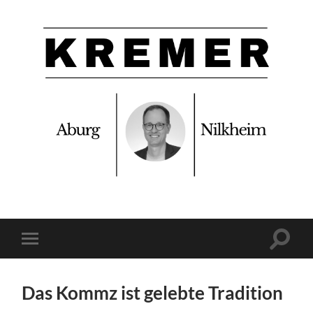
Feine
Leserbriefe
für
Aschaffenburg!
Suchfe
Mobile-
ein-/a
Menü
ein-/ausblenden
Das Kommz ist gelebte Tradition