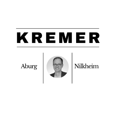
Feine
Leserbriefe
für
Aschaffenburg!