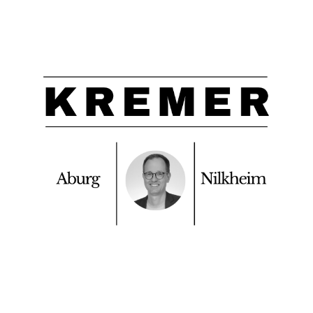
Feine
Leserbriefe
für
Aschaffenburg!