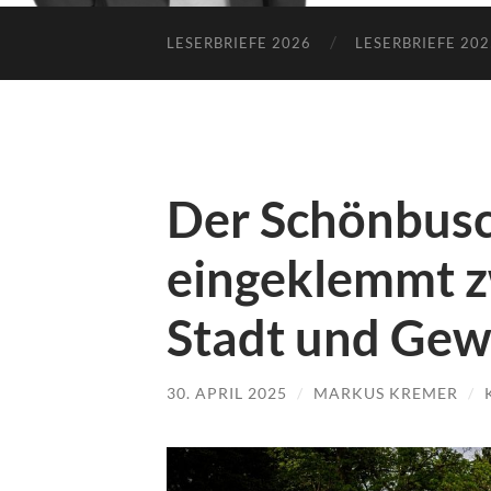
LESERBRIEFE 2026
LESERBRIEFE 202
Der Schönbusc
eingeklemmt z
Stadt und Ge
30. APRIL 2025
/
MARKUS KREMER
/